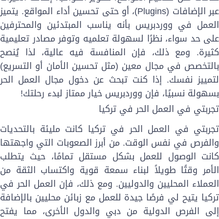
عبر الإضافات (Plugins)، أو حتى تحسين أداء المواقع. يتميز
لعمل في ووردبريس بأنه يناسب المبتدئين والمحترفين
لى حد سواء، نظرًا لسهولة تعلميه وتوفر مصادر تعليمية
ثيرة. ومع ذلك، فإن المنافسة فيه عالية، لذا يُنصح
التخصص في مجال معين (مثل تحسين الأمان أو التسريع)
تمييز نفسك. إذا كنت تبحث عن دخول مجال العمل الحر
سهولة نسبيًا، فإن ووردبريس خيار ممتاز لبدء رحلتك!
جربتي في العمل الحر في تركيا
جربتي في العمل الحر في تركيا كانت مليئة بالتحديات
الفرص في نفس الوقت. من أبرز الصعوبات التي واجهتها
انت
الوصول للعمل بشكل مستقل تمامًا
، حيث يتطلب
لأمر وقتًا طويلاً لبناء سمعة قوية واكتساب الثقة من
لعملاء المحليين والدوليين. ومع ذلك، فإن العمل الحر في
ركيا يتيح لي
فرصًا جيدة للعمل مع زبائن محليين
بالإضافة
لى
الفرص الدولية من دبي والدول الأخرى
، مما يفتح