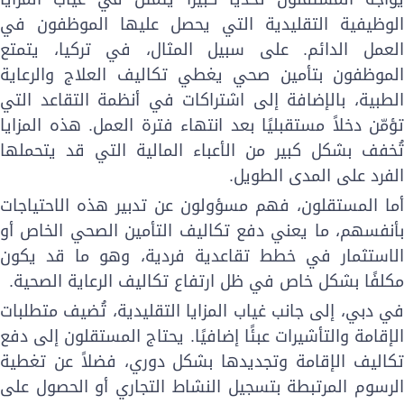
لوظيفية التقليدية التي يحصل عليها الموظفون في
لعمل الدائم. على سبيل المثال، في تركيا، يتمتع
لموظفون بتأمين صحي يغطي تكاليف العلاج والرعاية
لطبية، بالإضافة إلى اشتراكات في أنظمة التقاعد التي
ؤمّن دخلاً مستقبليًا بعد انتهاء فترة العمل. هذه المزايا
ُخفف بشكل كبير من الأعباء المالية التي قد يتحملها
لفرد على المدى الطويل.
ما المستقلون، فهم مسؤولون عن تدبير هذه الاحتياجات
أنفسهم، ما يعني دفع تكاليف التأمين الصحي الخاص أو
لاستثمار في خطط تقاعدية فردية، وهو ما قد يكون
كلفًا بشكل خاص في ظل ارتفاع تكاليف الرعاية الصحية.
ي دبي، إلى جانب غياب المزايا التقليدية، تُضيف متطلبات
لإقامة والتأشيرات عبئًا إضافيًا. يحتاج المستقلون إلى دفع
كاليف الإقامة وتجديدها بشكل دوري، فضلاً عن تغطية
لرسوم المرتبطة بتسجيل النشاط التجاري أو الحصول على