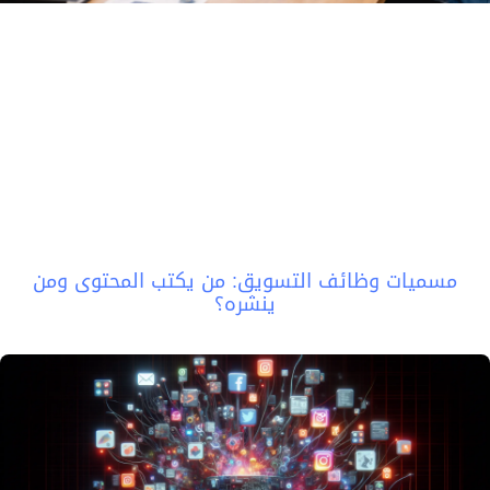
مسميات وظائف التسويق: من يكتب المحتوى ومن
ينشره؟