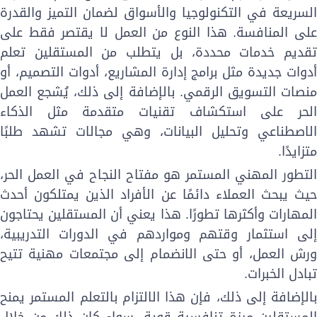
لسريعة في التكنولوجيا والأسواق لضمان التميز والقدرة
لى المنافسة. هذا النوع من العمل لا يقتصر فقط على
قديم خدمات محددة، بل يتطلب من المستقلين تعلم
دوات جديدة مثل برامج إدارة المشاريع، أدوات التصميم، أو
نصات التسويق الرقمي. بالإضافة إلى ذلك، يُشجع العمل
لحر على استكشاف تقنيات متقدمة مثل الذكاء
لاصطناعي وتحليل البيانات، وهي مجالات تشهد طلبًا
تزايدًا.
لتطور المهني المستمر هو مفتاح النجاح في العمل الحر،
يث يبحث العملاء دائمًا عن الأفراد الذين يمتلكون أحدث
لمهارات وأكثرها تطورًا. هذا يعني أن المستقلين يحتاجون
لى استثمار وقتهم ومواردهم في الدورات التدريبية،
رش العمل، أو حتى الانضمام إلى مجتمعات مهنية تتيح
بادل الخبرات.
الإضافة إلى ذلك، فإن هذا الالتزام بالتعلم المستمر يمنح
لمستقلين ميزة تنافسية قوية، سواء كان ذلك من خلال