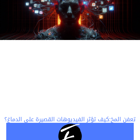
تعفن المخ:كيف تؤثر الفيديوهات القصيرة على الدماغ؟