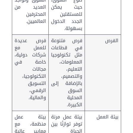
حيث يمكن
العديد من
للمستقلين
المحترفين
الجدد الدخول
العالميين.
بسهولة.
الفرص
فرص متنوعة
فرص عديدة
في قطاعات
للعمل مع
مثل تكنولوجيا
شركات دولية،
المعلومات،
خاصة في
التعليم،
مجالات
والتصميم،
التكنولوجيا،
بالإضافة إلى
التسويق
السوق
الرقمي،
المحلية
والمالية.
الكبيرة.
بيئة العمل
بيئة عمل مرنة
بيئة عمل
توفر توازنًا بين
منظمة، مع
الحياة
معايير عالية