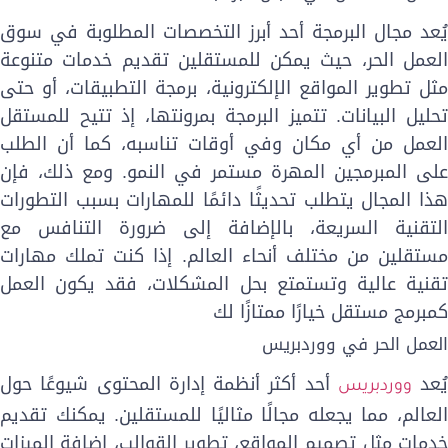
ُعد مجال البرمجة أحد أبرز التخصصات المطلوبة في سوق
لعمل الحر، حيث يمكن للمستقلين تقديم خدمات متنوعة
ثل تطوير المواقع الإلكترونية، برمجة التطبيقات، أو حتى
حليل البيانات. تتميز البرمجة بمرونتها، إذ تتيح للمستقل
لعمل من أي مكان وفي أوقات تناسبه، كما أن الطلب
لى المبرمجين المهرة مستمر في النمو. ومع ذلك، فإن
ذا المجال يتطلب تحديثًا دائمًا للمهارات بسبب التطورات
لتقنية السريعة، بالإضافة إلى ضرورة التنافس مع
ستقلين من مختلف أنحاء العالم. إذا كنت تملك مهارات
قنية عالية وتستمتع بحل المشكلات، فقد يكون العمل
مبرمج مستقل خيارًا ممتازًا لك
لعمل الحر في ووردبريس
ُعد
أحد أكثر أنظمة إدارة المحتوى شيوعًا حول
ووردبريس
لعالم، مما يجعله مجالًا مثاليًا للمستقلين. يمكنك تقديم
دمات مثل تصميم المواقع، تطوير القوالب، إضافة الميزات