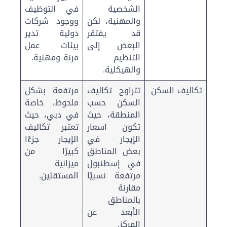
الشخصية
في التوظيف
والمهنية، لكن
ووجود شركات
قد يفتقر
دولية تدير
البعض إلى
بيئات عمل
التنظيم
مرنة ومهنية.
والهيكلية.
تكاليف السكن
تتراوح تكاليف
مرتفعة بشكل
السكن حسب
ملحوظ، خاصة
المنطقة، حيث
في دبي، حيث
تكون اسعار
تعتبر تكاليف
الإيجار في
الإيجار جزءًا
بعض المناطق
كبيرًا من
في إسطنبول
ميزانية
مرتفعة نسبيًا
المستقلين.
مقارنة
بالمناطق
الأبعد عن
المركز.