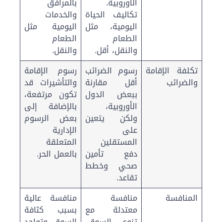
الأوروبية.
بالمرافق
تكاليف الحياة
والخدمات
اليومية، مثل
اليومية مثل
الطعام
الطعام
والنقل، أقل.
والنقل.
تكلفة الإقامة
رسوم الضرائب
رسوم الإقامة
والضرائب
أقل مقارنة
والتأشيرات قد
ببعض الدول
تكون مرتفعة،
الأوروبية،
بالإضافة إلى
ولكن يتعين
بعض الرسوم
على
الإدارية
المستقلين
المتعلقة
دفع تأمين
بالعمل الحر.
صحي وخطط
تقاعد.
المنافسة
منافسة
منافسة عالية
معتدلة مع
بسبب كثافة
تنوع السوق،
السوق وتواجد